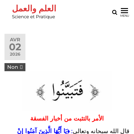
العلم والعمل
Science et Pratique
MENU
AVR
02
2026
Non
الأمر بالتثبت من أخبار الفسقة
﴿يَا أَيُّهَا الَّذِينَ آمَنُوا إِنْ
:
قال الله سبحانه وتعالى