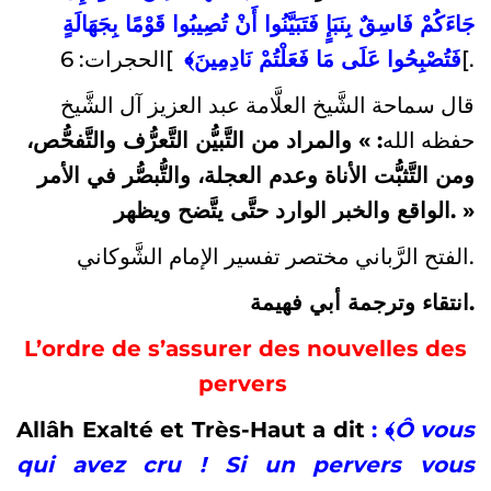
جَاءَكُمْ فَاسِقٌ بِنَبَإٍ فَتَبَيَّنُوا أَنْ تُصِيبُوا قَوْمًا بِجَهَالَةٍ
﴾
فَتُصْبِحُوا عَلَى مَا فَعَلْتُمْ نَادِمِينَ
]الحجرات: 6[.
قال سماحة الشَّيخ العلَّامة عبد العزيز آل الشَّيخ
حفظه الله
: » والمراد من التَّبيُّن التَّعرُّف والتَّفحُّص،
ومن التَّثبُّت الأناة وعدم العجلة، والتُّبصُّر في الأمر
الواقع والخبر الوارد حتَّى يتَّضح ويظهر. »
الفتح الرَّباني مختصر تفسير الإمام الشَّوكاني.
انتقاء وترجمة أبي فهيمة.
L’ordre de s’assurer des nouvelles des
pervers
Allâh Exalté et Très-Haut a dit
:
﴾
Ô vous
qui avez cru ! Si un pervers vous