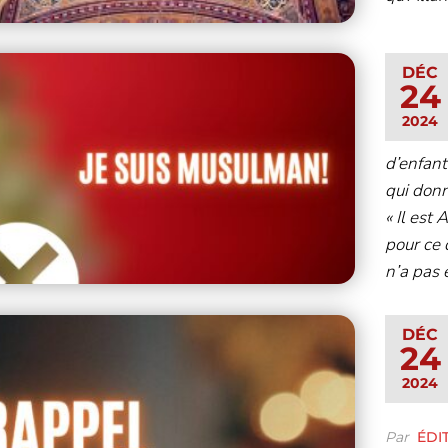
DÉC
24
2024
d’enfant
qui donn
« Il est
pour ce 
n’a pas 
DÉC
24
2024
Par
ÉDI