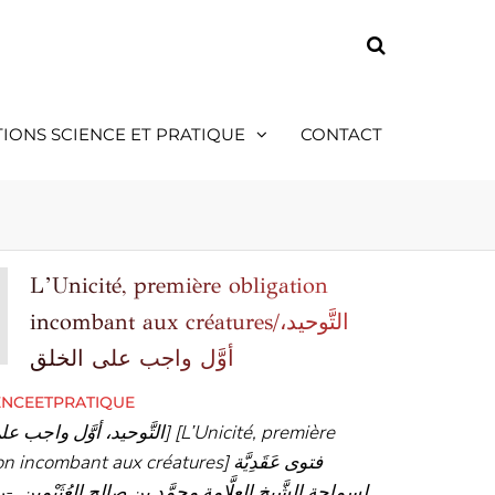
TIONS SCIENCE ET PRATIQUE
CONTACT
L’Unicité, première obligation
incombant aux créatures/التَّوحيد،
أوَّل واجب على الخلق
ENCEETPRATIQUE
incombant aux créatures] فتوى عَقَدِيَّة
لسماحة الشَّيخ العلَّامة محمَّد بن صالح العُثَيْمِين -