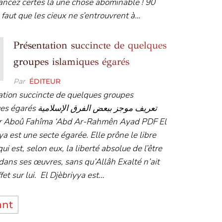
ncez certes là une chose abominable ! 90
 faut que les cieux ne s’entrouvrent à…
Présentation succincte de quelques
groupes islamiques égarés
Par
ÉDITEUR
ation succincte de quelques groupes
تعريف موجز ببعض الفرق الإسل
a est une secte égarée. Elle prône le libre
qui est, selon eux, la liberté absolue de l’être
ans ses œuvres, sans qu’Allâh Exalté n’ait
fet sur lui. El Djèbriyya est…
ant