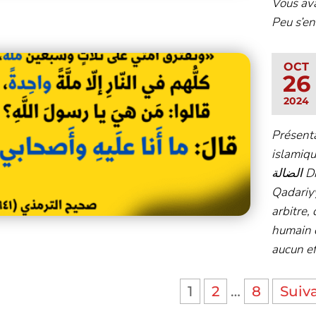
Vous ava
Peu s’en
OCT
26
2024
Présent
islamiques égarés امية
الضالة Dr Aboû Fahîma ‘Abd Ar-Rahmên Ayad PDF El
Qadariyy
arbitre, 
humain d
aucun ef
1
2
…
8
Suiv