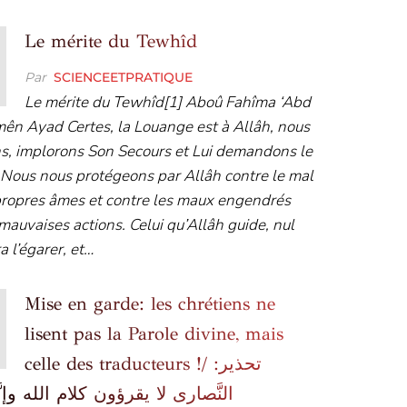
Le mérite du Tewhîd
Par
SCIENCEETPRATIQUE
Le mérite du Tewhîd[1] Aboû Fahîma ‘Abd
ên Ayad Certes, la Louange est à Allâh, nous
s, implorons Son Secours et Lui demandons le
 Nous nous protégeons par Allâh contre le mal
propres âmes et contre les maux engendrés
mauvaises actions. Celui qu’Allâh guide, nul
a l’égarer, et…
Mise en garde: les chrétiens ne
lisent pas la Parole divine, mais
celle des traducteurs !/ تحذير:
النَّصارى لا يقرؤون كلام الله وإنّ