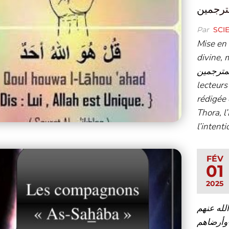
ترجمين
Par
SCI
Mise en 
divine, mais 
لام المترجمين
lecteurs
rédigée 
Thora, l
l’intent
FÉV
01
2025
لله عنهم
وأرضاهم- La croyance des Gens de la Sounna et du