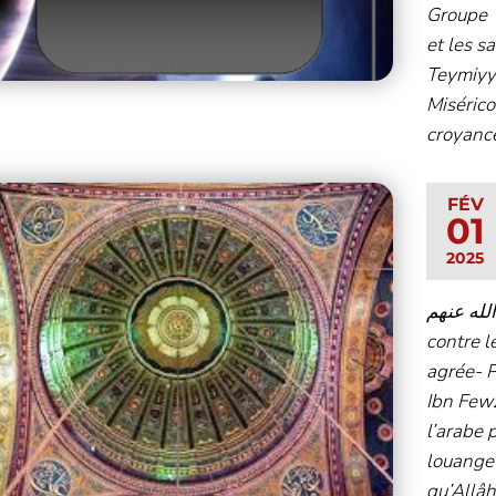
Groupe 
et les s
Teymiyya
Misérico
croyance
FÉV
01
2025
ضي الله عنهم
contre l
agrée- P
Ibn Few
l’arabe
louange 
qu’Allâh