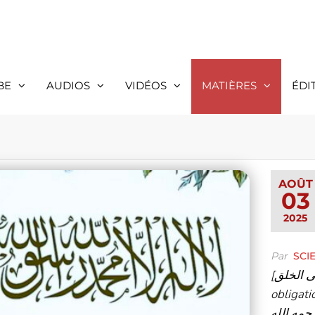
BE
AUDIOS
VIDÉOS
MATIÈRES
ÉDI
AOÛT
03
2025
Par
SCI
[التَّوحيد، أوَّل واجب على الخلق] [L’Unicité, première
obligation 
رحمه الله