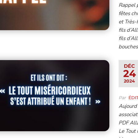
Rappel p
fêtes ch
et Très-H
fils d’Al
fils d’Al
bouches
DÉC
24
2024
Par
ÉDI
Aujourd’
associat
PDF Allâh
Le Tout 