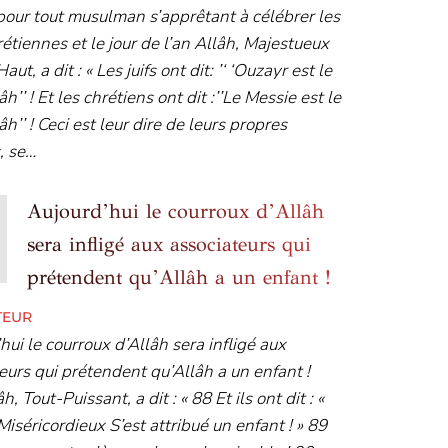
our tout musulman s’apprêtant à célébrer les
rétiennes et le jour de l’an Allâh, Majestueux
aut, a dit : « Les juifs ont dit: ’‘ ‘Ouzayr est le
lâh’’ ! Et les chrétiens ont dit :’’Le Messie est le
lâh’’ ! Ceci est leur dire de leurs propres
, se…
Aujourd’hui le courroux d’Allâh
sera infligé aux associateurs qui
prétendent qu’Allâh a un enfant !
TEUR
hui le courroux d’Allâh sera infligé aux
eurs qui prétendent qu’Allâh a un enfant !
, Tout-Puissant, a dit : « 88 Et ils ont dit : «
Miséricordieux S’est attribué un enfant ! » 89