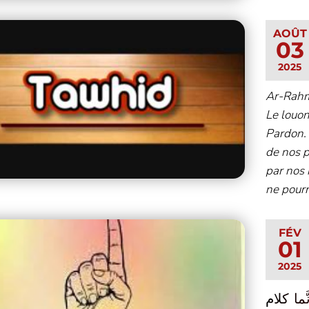
AOÛT
03
2025
Ar-Rahm
Le louon
Pardon.
de nos 
par nos 
ne pourr
FÉV
01
2025
َما كلام