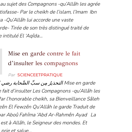
au sujet des Compagnons -qu’Allâh les agrée
atisfasse- Par le cheikh de l’islam, l’Imam Ibn
 -Qu’Allâh lui accorde une vaste
rde- Tirée de son très distingué traité de
 intitulé El ‘Aqîda…
Mise en garde contre le fait
d’insulter les compagnons
Par
SCIENCEETPRATIQUE
التحذيرُ مِن سبِّ الصَّحابة ر Mise en garde
e fait d’insulter Les Compagnons -qu’Allâh les
ar l’honorable cheikh, sa Bienveillance Sâleh
zên El Fewzên Qu’Allâh le garde Traduit de
 par Aboû Fahîma ‘Abd Ar-Rahmên Ayad La
est à Allâh, le Seigneur des mondes. Et
 prie et salue…