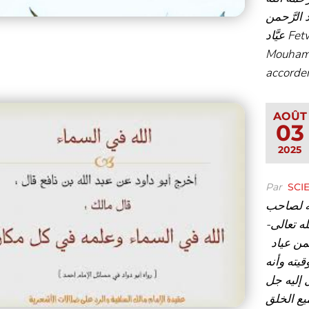
 الرَّحمن
عيَّاد Fetwa sur la Croyance de sa Bienveillance, l’érudit
Mouhamm
accorder
AOÛT
03
2025
Par
SCI
ته لصاحب
لله تعالى
ّحمن عياد
يته وأنه
 إليه جل