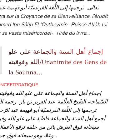
تعالى- ترجمها إلى اللُّغة الفرنسيَّة أبو فهيمة عبد
ed Ibn Sâlih El ‘Outheymîn -Puisse Allâh lui
 sa vaste miséricorde!- Tirée du livre…
إجماع أهل السنة والجماعة على علو
الله وفوقيته/Unanimité des Gens de
la Sounna…
ENCEETPRATIQUE
إجماع أهل السنة والجماعة على علو الله وفوقي
السّماحة، الشّيخ العلّامة عبد العزيز بن باز -رحمه ا-
ترجمها إلى اللّغة الفرنسيّة أبو فهيمة عبد الر
أجمع أهل السنة والجماعة قاطبة على علو الله وفوق
سبحانه فوق العرش بائن من خلقه ترفع الأعمال
وعلا، وهو سبحانه فوق جميع الخلق…