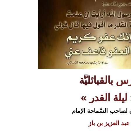
س بالقبائليَّة
« لقدر
 لصاحب السَّماحة الإمام
عبد العزيز بن باز