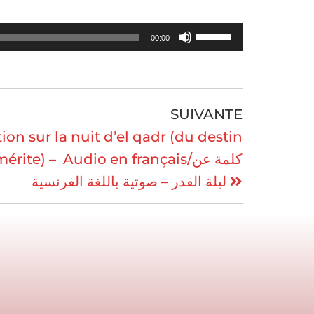
Utilisez
00:00
les
flèches
haut/bas
SUIVANTE
pour
ion sur la nuit d’el qadr (du destin
augmenter
rite) – Audio en français/كلمة عن
ou
ليلة القدر – صوتية باللغة الفرنسية
diminuer
le
volume.