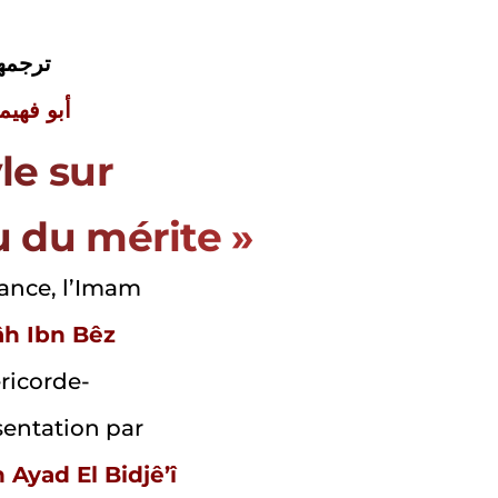
ترجمهما
أبو فهيمة
le sur
u du mérite »
lance, l’Imam
lâh Ibn Bêz
éricorde-
sentation par
Ayad El Bidjê’î