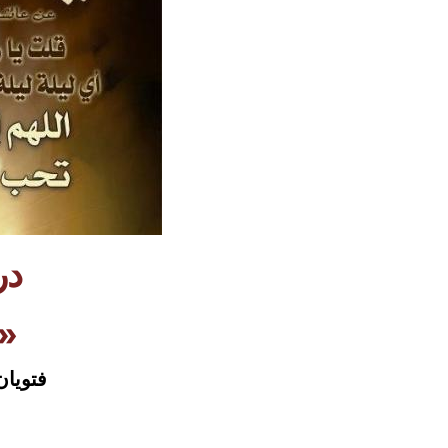
در
ليلة ا »
فتويان