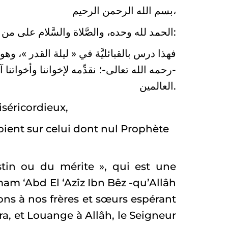
بسم الله الرحمن الرحيم،
الحمد لله وحده، والصَّلاة والسَّلام على من لا نبيَّ بعده، أمَّا بعد:
فهذا درس بالقبائليَّة في « ليلة القدر »، وه
رحمه الله تعالى-؛ نقدِّمه لإخواننا وأخواتنا آ
العالمين.
iséricordieux,
soient sur celui dont nul Prophète
stin ou du mérite », qui est une
mam ‘Abd El ‘Azîz Ibn Bêz -qu’Allâh
ons à nos frères et sœurs espérant
ra, et Louange à Allâh, le Seigneur