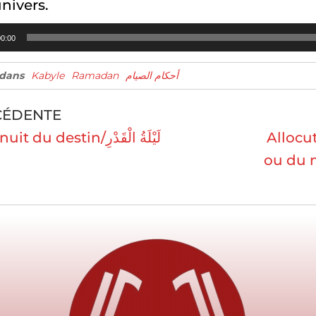
univers.
eur
0:00
o
 dans
Kabyle
Ramadan
أحكام الصيام
CÉDENTE
La nuit du destin/لَيْلَةُ الْقَدْرِ
Allocut
ou du mé