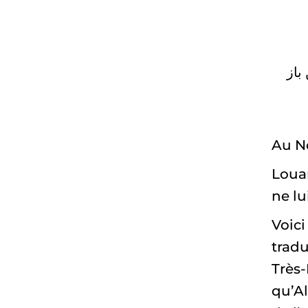
باز
Au No
Louan
ne lu
Voic
tradu
Très-
qu’Al