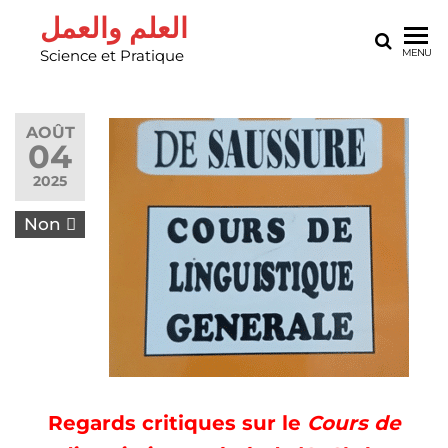
العلم والعمل
Science et Pratique
MENU
AOÛT
04
2025
Non
Regards critiques sur le
Cours de