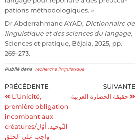
langage pour répondre à des préoccu-
pations méthodologiques. »
Dr Abderrahmane AYAD,
Dictionnaire de
linguistique et des sciences du langage
,
Sciences et pratique, Béjaia, 2025, pp.
269-273.
Publié dans
recherche linguistique
PRÉCÉDENTE
SUIVANTE
L’Unicité,
حقيقة الحضارة الغربية
première obligation
incombant aux
créatures/التَّوحيد، أوَّل
واجب على الخلق